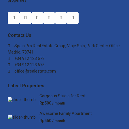
properties.
Contact Us
Spain Pro Real Estate Group, Viaje Solo, Park Center Office,
Madrid, 78741
+34 912 123 678
+34 912 123 678
office@realestate.com
Latest Properties
Gorgeous Studio for Rent
Rp500
/ month
Awesome Family Apartment
Rp550
/ month