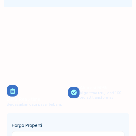
Akurasi 90%
Algoritma teruji dari 100+
project transformasi.
Data Real-time
Berdasarkan data pasar terbaru.
Harga Properti